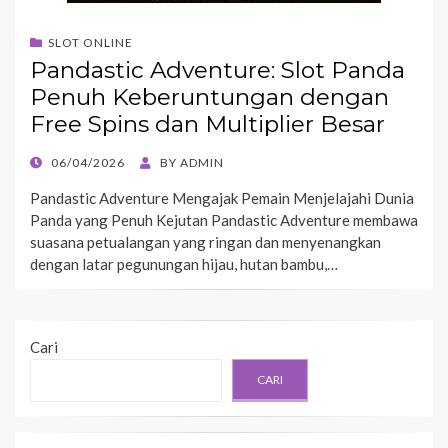
SLOT ONLINE
Pandastic Adventure: Slot Panda
Penuh Keberuntungan dengan
Free Spins dan Multiplier Besar
POSTED
06/04/2026
BY
ADMIN
ON
Pandastic Adventure Mengajak Pemain Menjelajahi Dunia
Panda yang Penuh Kejutan Pandastic Adventure membawa
suasana petualangan yang ringan dan menyenangkan
dengan latar pegunungan hijau, hutan bambu,…
Cari
CARI