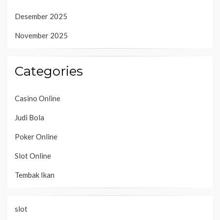
Desember 2025
November 2025
Categories
Casino Online
Judi Bola
Poker Online
Slot Online
Tembak Ikan
slot